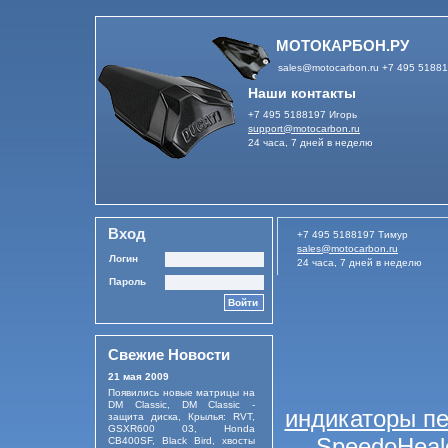
МОТОКАРБОН.РУ
sales@motocarbon.ru
+7 495 518819
Наши контакты
+7 495 5188197 Игорь
support@motocarbon.ru
24 часа, 7 дней в неделю
Вход
+7 495 5188197 Тимур
sales@motocarbon.ru
Логин
24 часа, 7 дней в неделю
Пароль
Войти
Свежие Новости
21 мая 2009
Появились новые матрицы на
DM Classic, DM Classic -
индикаторы пе
защита диска, Крылья: RVT,
GSXR600 03, Honda
SpeedoHeal
CB400SF, Black Bird, хвосты