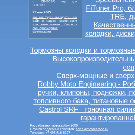
от CB400SF, плуг для
CB400SF
FiTuner Pro, 
21 мая 2009
TRE, д
вот так будет выглядеть Ваш
байк в нашем карбоновом
Качественн
или композитном обвесе -
полноразмерные
колодки, диск
фотографии
Тормозны колодки и тормозные
Высокопроизводительны
соп
Сверх-мощные и сверх
Robby Moto Engineering - Р
ручки, клипоны, подножки, 
топливного бака, титановые о
Castrol SRF - гоночная сил
гарантированно
Разработано:
мотокарбон 2008
Служба поддержки клиентов:
sales@motocarbon.ru
Телефон: +7 495 518-8197